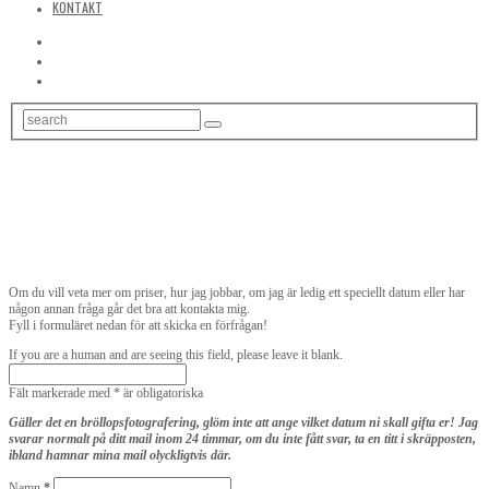
KONTAKT
Skicka ett mail!
Om du vill veta mer om priser, hur jag jobbar, om jag är ledig ett speciellt datum eller har
någon annan fråga går det bra att kontakta mig.
Fyll i formuläret nedan för att skicka en förfrågan!
If you are a human and are seeing this field, please leave it blank.
Fält markerade med
*
är obligatoriska
Gäller det en bröllopsfotografering, glöm inte att ange vilket datum ni skall gifta er! Jag
svarar normalt på ditt mail inom 24 timmar, om du inte fått svar, ta en titt i skräpposten,
ibland hamnar mina mail olyckligtvis där.
Namn
*