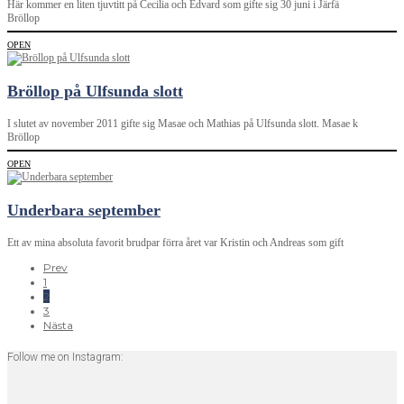
Här kommer en liten tjuvtitt på Cecilia och Edvard som gifte sig 30 juni i Järfä
Bröllop
OPEN
Bröllop på Ulfsunda slott
I slutet av november 2011 gifte sig Masae och Mathias på Ulfsunda slott. Masae k
Bröllop
OPEN
Underbara september
Ett av mina absoluta favorit brudpar förra året var Kristin och Andreas som gift
Prev
1
2
3
Nästa
Follow me on Instagram: