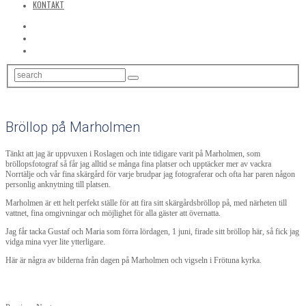
KONTAKT
Bröllop på Marholmen
Tänkt att jag är uppvuxen i Roslagen och inte tidigare varit på Marholmen, som
bröllopsfotograf så får jag alltid se många fina platser och upptäcker mer av vackra
Norrtälje och vår fina skärgård för varje brudpar jag fotograferar och ofta har paren någon
personlig anknytning till platsen.
Marholmen är ett helt perfekt ställe för att fira sitt skärgårdsbröllop på, med närheten till
vattnet, fina omgivningar och möjlighet för alla gäster att övernatta.
Jag får tacka Gustaf och Maria som förra lördagen, 1 juni, firade sitt bröllop här, så fick jag
vidga mina vyer lite ytterligare.
Här är några av bilderna från dagen på Marholmen och vigseln i Frötuna kyrka.