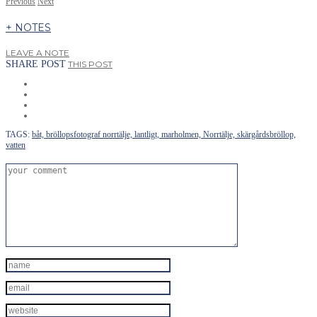
Previous
Next
+ NOTES
LEAVE A NOTE
SHARE POST
THIS POST
TAGS:
båt,
bröllopsfotograf norrtälje,
lantligt,
marholmen,
Norrtälje,
skärgårdsbröllop,
vatten